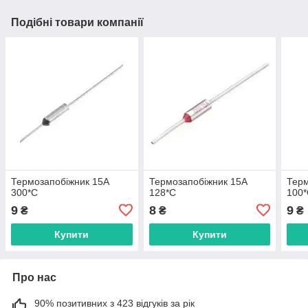
Подібні товари компанії
Термозапобіжник 15А
Термозапобіжник 15А
Терм
300*C
128*C
100
9
8
9
₴
₴
₴
Купити
Купити
Про нас
90% позитивних з 423 відгуків за рік