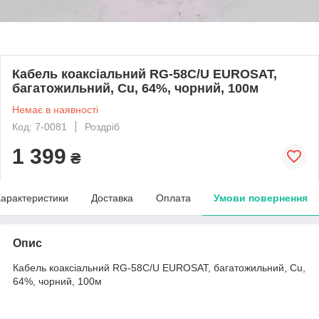
Кабель коаксіальний RG-58С/U EUROSAT,
багатожильний, Cu, 64%, чорний, 100м
Немає в наявності
Код: 7-0081
Роздріб
1 399
₴
арактеристики
Доставка
Оплата
Умови повернення
Опис
Кабель коаксіальний RG-58С/U EUROSAT, багатожильний, Cu,
64%, чорний, 100м