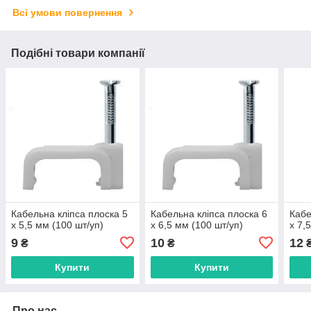
Всі умови повернення
Подібні товари компанії
Кабельна клiпса плоска 5
Кабельна клiпса плоска 6
Кабе
х 5,5 мм (100 шт/уп)
х 6,5 мм (100 шт/уп)
х 7,
9
10
12
₴
₴
Купити
Купити
Про нас