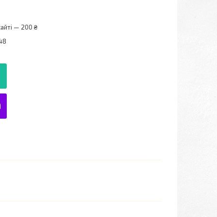
айті — 200 ₴
48