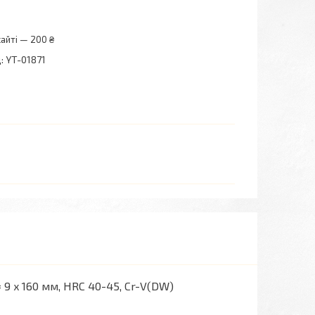
айті — 200 ₴
:
YT-01871
9 x 160 мм, HRC 40-45, Cr-V(DW)