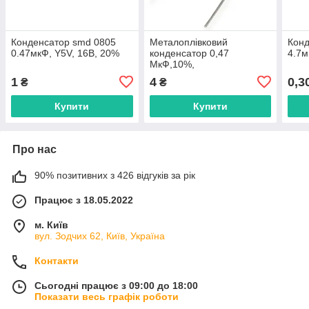
Конденсатор smd 0805
Металоплівковий
Конд
0.47мкФ, Y5V, 16В, 20%
конденсатор 0,47
4.7м
МкФ,10%,
100V(CL21(=JFB)
1
4
0,3
₴
₴
Купити
Купити
Про нас
90% позитивних з 426 відгуків за рік
Працює з 18.05.2022
м. Київ
вул. Зодчих 62, Київ, Україна
Контакти
Сьогодні працює з 09:00 до 18:00
Показати весь графік роботи