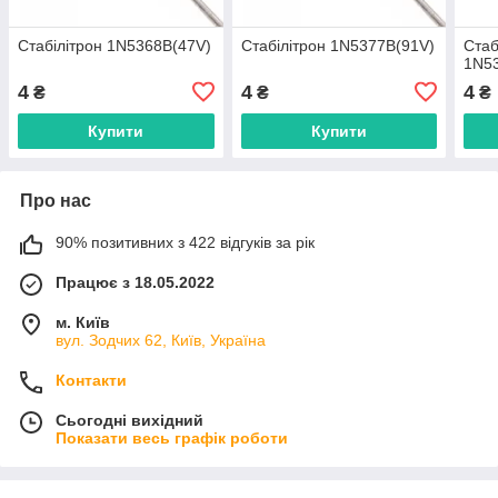
Стабілітрон 1N5368B(47V)
Стабілітрон 1N5377B(91V)
Стаб
1N5
4
4
4
₴
₴
₴
Купити
Купити
Про нас
90% позитивних з 422 відгуків за рік
Працює з 18.05.2022
м. Київ
вул. Зодчих 62, Київ, Україна
Контакти
Сьогодні вихідний
Показати весь графік роботи