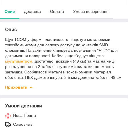
Опис
Доставка
Оплата
Умови повернення
Опис
Щуп TCOM у формі пластикового пінцету з металевими
токозйомниками для легкого доступу до контактів SMD
елементів. На закінченнях пінцета є позначення "+" і "-" для
дотримання полярності. Кабель, що з'єднує пінцет з
мультиметром
, достатньої довжини (49 см) та має на кінці
розгалуження на 2 кабеля з кутовими вилками, що мають
заглушки. Особливості Металеві токозйомники Матеріал
оболонки: ПВХ Діаметр шнура: 3,5 мм Довжина кабеля: 49 см
Приховати
Умови доставки
Нова Пошта
Самовивіз