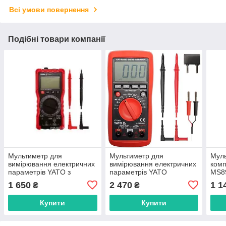
Всі умови повернення
Подібні товари компанії
Мультиметр для
Мультиметр для
Мул
вимірювання електричних
вимірювання електричних
комп
параметрів YATO з
параметрів YATO
MS8
цифровим LCD-дисплеєм
1 650
2 470
1 1
₴
₴
Купити
Купити