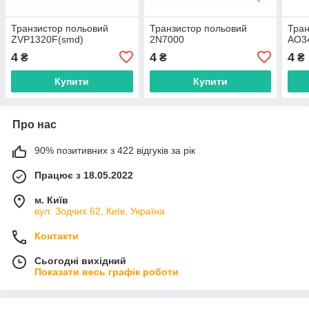
Транзистор польовий
Транзистор польовий
Тран
ZVP1320F(smd)
2N7000
AO3
4
4
4
₴
₴
₴
Купити
Купити
Про нас
90% позитивних з 422 відгуків за рік
Працює з 18.05.2022
м. Київ
вул. Зодчих 62, Київ, Україна
Контакти
Сьогодні вихідний
Показати весь графік роботи