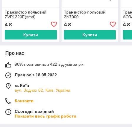
Транзистор польовий
Транзистор польовий
Тран
ZVP1320F(smd)
2N7000
AO3
4
4
4
₴
₴
₴
Купити
Купити
Про нас
90% позитивних з 422 відгуків за рік
Працює з 18.05.2022
м. Київ
вул. Зодчих 62, Київ, Україна
Контакти
Сьогодні вихідний
Показати весь графік роботи