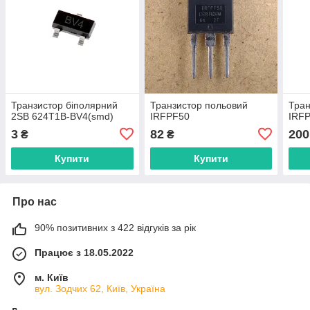
Транзистор біполярний
Транзистор польовий
Тран
2SB 624T1B-BV4(smd)
IRFPF50
IRF
3
82
200
₴
₴
Купити
Купити
Про нас
90% позитивних з 422 відгуків за рік
Працює з 18.05.2022
м. Київ
вул. Зодчих 62, Київ, Україна