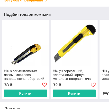
Всі умови повернення
Подібні товари компанії
Ніж з сегментованим
Ніж універсальний,
Ніж 
лезом, металева
пластиковий корпус,
плас
направляюча, обертовий
металева направляюча
мет
фіксатор, лезо 18мм в
сегментоване лезо 18мм в
сегм
38
32
₴
₴
пакеті,СВІТЯЗЬ
блістері Сталь
бліс
Цін
Купити
Купити
Про нас