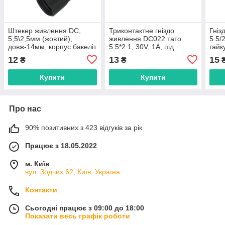
Штекер живлення DC,
Триконтактне гніздо
Гніз
5,5\2,5мм (жовтий),
живлення DC022 тато
5.5/
довж-14мм, корпус бакеліт
5.5*2.1, 30V, 1A, під
гайк
викруткову збірку
12
13
15
₴
₴
Купити
Купити
Про нас
90% позитивних з 423 відгуків за рік
Працює з 18.05.2022
м. Київ
вул. Зодчих 62, Київ, Україна
Контакти
Сьогодні працює з 09:00 до 18:00
Показати весь графік роботи