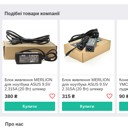
Подібні товари компанії
Блок живлення MERLION
Блок живлення MERLION
Коне
для ноутбука ASUS 9,5V
для ноутбука ASUS 9.5V
YMC4
2,315A (20 Вт) штекер
2.315A (20 Вт) штекер
лудж
4,8*1.7мм, довжина 0,9м +
4.8*1.7мм, довжина 0,9м +
зати
380
315
90
₴
₴
кабель
кабель
6мм
Купити
Купити
Про нас