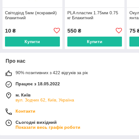
Світодіод 5мм (яскравий)
PLA пластик 1.75мм 0.75
Окул
блакитний
кг Блакитний
янта
10
550
75
₴
₴
Купити
Купити
Про нас
90% позитивних з 422 відгуків за рік
Працює з 18.05.2022
м. Київ
вул. Зодчих 62, Київ, Україна
Контакти
Сьогодні вихідний
Показати весь графік роботи