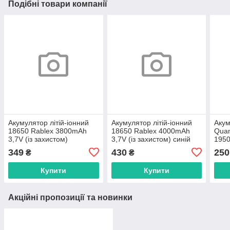
Подібні товари компанії
Акумулятор літій-іонний
Акумулятор літій-іонний
Акум
18650 Rablex 3800mAh
18650 Rablex 4000mAh
Qua
3,7V (із захистом)
3,7V (із захистом) синій
1950
Type
349
430
250
₴
₴
Купити
Купити
Акційні пропозиції та новинки