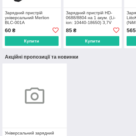
Зарядний пристрій
Зарядний пристрій HD-
Заря
універсальний Merlion
0688/8804 на 1 акум. (Li-
Liit
BLC-001A
ion: 10440-18650) 3,7V
(NiM
1AA/1AAA/18650,
(220V)
6LF2
60
85
565
₴
₴
3.7V/450mAh
Купити
Купити
Акційні пропозиції та новинки
Універсальний зарядний