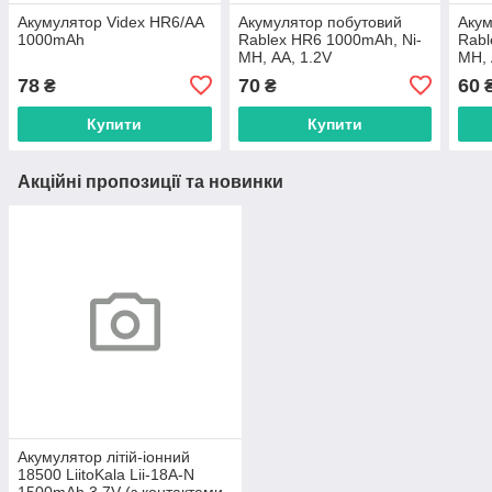
Акумулятор Videx HR6/AA
Акумулятор побутовий
Акум
1000mAh
Rablex HR6 1000mAh, Ni-
Rabl
MH, АA, 1.2V
MH, 
78
70
60
₴
₴
Купити
Купити
Акційні пропозиції та новинки
Акумулятор літій-іонний
18500 LiitoKala Lii-18A-N
1500mAh 3.7V (з контактами