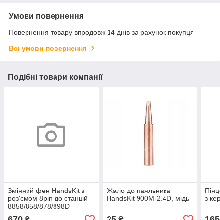
Умови повернення
Повернення товару впродовж 14 днів за рахунок покупця
Всі умови повернення
Подібні товари компанії
Змінний фен HandsKit з
Жало до паяльника
Пінц
роз'ємом 8pin до станцій
HandsKit 900M-2.4D, мідь
з ке
8858/858/878/898D
670
25
165
₴
₴