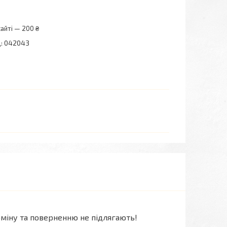
айті — 200 ₴
:
042043
міну та поверненню не підлягають!