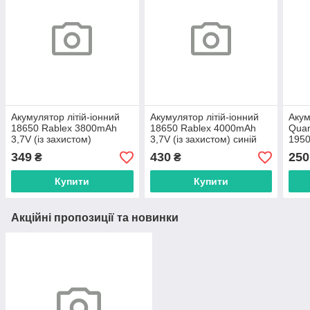
Акумулятор літій-іонний
Акумулятор літій-іонний
Акум
18650 Rablex 3800mAh
18650 Rablex 4000mAh
Qua
3,7V (із захистом)
3,7V (із захистом) синій
1950
Type
349
430
250
₴
₴
Купити
Купити
Акційні пропозиції та новинки